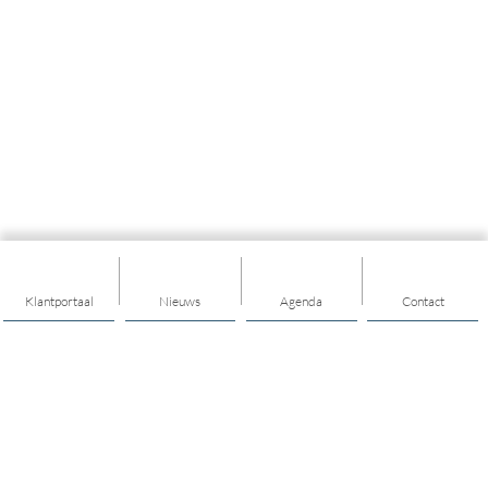
Klantportaal
Nieuws
Agenda
Contact
Thema's
Algemeen
Maatschappelijk werk