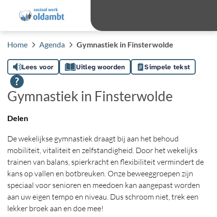
overslaan
Ga 
Hoog contras
Lettergro
Letterg
Home
Agenda
Gymnastiek in Finsterwolde
Lees voor
Uitleg woorden
Simpele tekst
Gymnastiek in Finsterwolde
Delen
De wekelijkse gymnastiek draagt bij aan het behoud
mobiliteit, vitaliteit en zelfstandigheid. Door het wekelijks
trainen van balans, spierkracht en flexibiliteit vermindert de
kans op vallen en botbreuken. Onze beweeggroepen zijn
speciaal voor senioren en meedoen kan aangepast worden
aan uw eigen tempo en niveau. Dus schroom niet, trek een
lekker broek aan en doe mee!