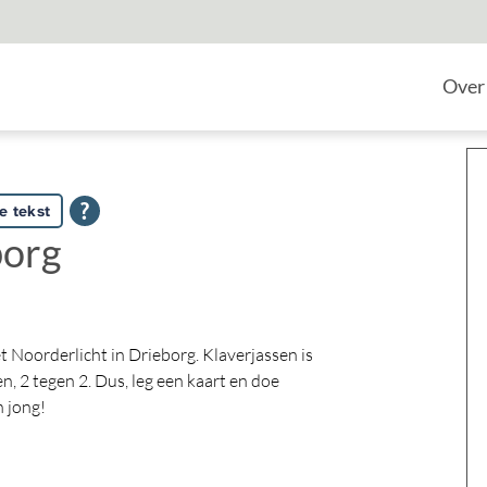
Home
Over
e tekst
borg
 Noorderlicht in Drieborg. Klaverjassen is
n, 2 tegen 2. Dus, leg een kaart en doe
n jong!