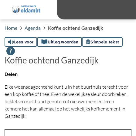
overslaan
Ga 
Hoog contras
Lettergro
Letterg
Home
Agenda
Koffie ochtend Ganzedijk
Lees voor
Uitleg woorden
Simpele tekst
Koffie ochtend Ganzedijk
Delen
Elke woensdagochtend kunt u in het buurthuis terecht voor
een kop koffie of thee. Even de wekelijkse sleur doorbreken,
bijkletsen met buurtgenoten of nieuwe mensen leren
kennen; het kan allemaal op het wekelijks koffiemoment in
Ganzedijk.