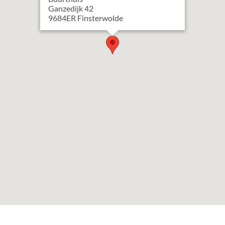
Ganzedijk
42
9684ER
Finsterwolde