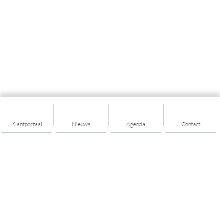
Klantportaal
Nieuws
Agenda
Contact
Thema's
Algemeen
Maatschappelijk werk
Welzijn op Recept