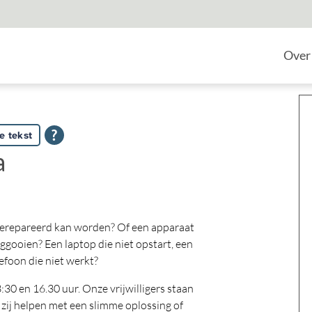
Home
Over
e tekst
a
 gerepareerd kan worden? Of een apparaat
eggooien? Een laptop die niet opstart, een
efoon die niet werkt?
0 en 16.30 uur. Onze vrijwilligers staan
zij helpen met een slimme oplossing of