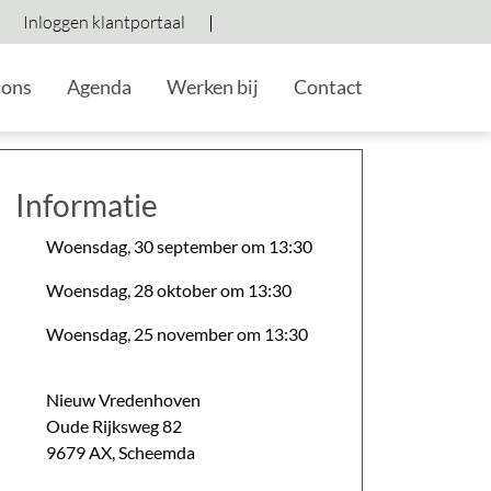
Ga naar zoeken
Inloggen klantportaal
Hoog contrast wisselen
Lettergrootte vergroten
Lettergrootte verkleine
 ons
Agenda
Werken bij
Contact
Informatie
Woensdag, 30 september om 13:30
Woensdag, 28 oktober om 13:30
Woensdag, 25 november om 13:30
Nieuw Vredenhoven
Oude Rijksweg
82
9679 AX
,
Scheemda