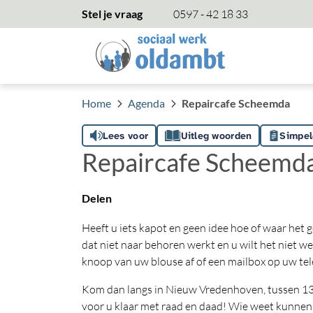
overslaan
Stel je vraag
0597 - 42 18 33
Home
Agenda
Repaircafe Scheemda
Lees voor
Uitleg woorden
Simpel
Repaircafe Scheemd
Delen
Heeft u iets kapot en geen idee hoe of waar het
dat niet naar behoren werkt en u wilt het niet w
knoop van uw blouse af of een mailbox op uw tel
Kom dan langs in Nieuw Vredenhoven, tussen 13:3
voor u klaar met raad en daad! Wie weet kunnen 