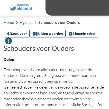
overslaan
Ga 
Hoog contras
Lettergro
Letterg
Home
Agenda
Schouders voor Ouders
Lees voor
Uitleg woorden
Simpele tekst
Schouders voor Ouders
Delen
Een inloopavond voor alle ouders met zorgen over de
kinderen, klein én groot. Een groep waar men steun, een
luisterend oor en oprecht begrijpen vindt.
Gemeenschappelijke deler van de groep is de oprechte liefde
en vechtlust voor ons kind(eren) en tegelijkertijd de enorme
machteloosheid die we soms voelen en ervaren. Voor
informatie kunt u contact opnemen met Mieke Sprenger 06 -