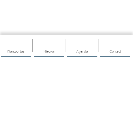
Klantportaal
Nieuws
Agenda
Contact
Thema's
Algemeen
Maatschappelijk werk
Welzijn op Recept
Geldzaken
Vrijwilligers voor gezinnen