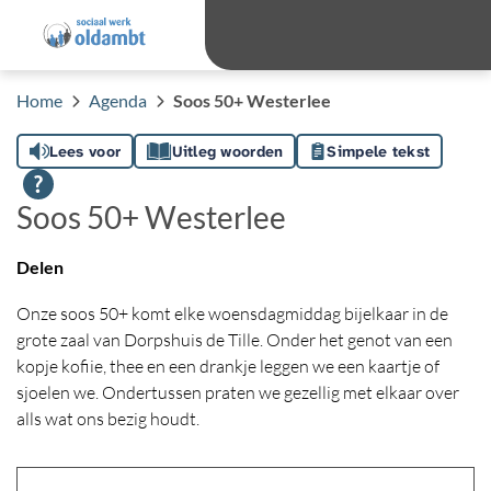
overslaan
Ga 
Hoog contras
Lettergro
Letterg
Home
Agenda
Soos 50+ Westerlee
Lees voor
Uitleg woorden
Simpele tekst
Soos 50+ Westerlee
Delen
Onze soos 50+ komt elke woensdagmiddag bijelkaar in de
grote zaal van Dorpshuis de Tille. Onder het genot van een
kopje kofiie, thee en een drankje leggen we een kaartje of
sjoelen we. Ondertussen praten we gezellig met elkaar over
alls wat ons bezig houdt.