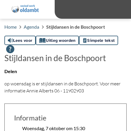
overslaan
Ga 
Hoog contras
Lettergro
Letterg
Home
Agenda
Stijldansen in de Boschpoort
Lees voor
Uitleg woorden
Simpele tekst
Stijldansen in de Boschpoort
Delen
op woensdag is er stijldansen in de Boschpoort. Voor meer
informatie Annie Alberts 06 - 11902903
Informatie
Woensdag, 7 oktober om 15:30