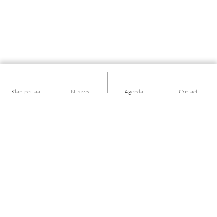
Klantportaal
Nieuws
Agenda
Contact
Thema's
Algemeen
Maatschappelijk werk
Welzijn op Recept
Geldzaken