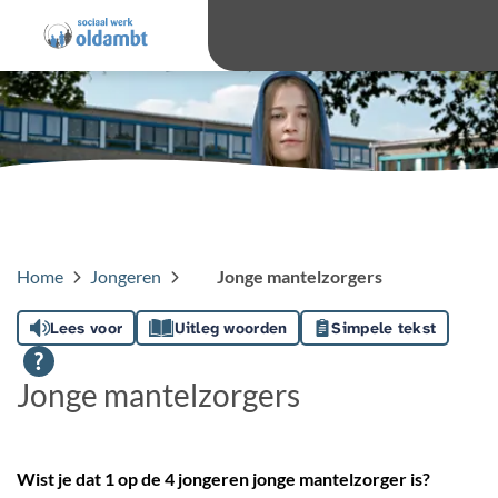
overslaan
Ga 
Hoog contras
Lettergro
Letterg
Home
Jongeren
Jonge mantelzorgers
Lees voor
Uitleg woorden
Simpele tekst
Jonge mantelzorgers
Wist je dat 1 op de 4 jongeren jonge mantelzorger is?