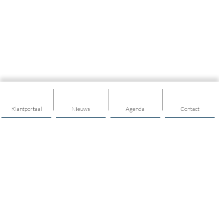
Klantportaal
Nieuws
Agenda
Contact
Thema's
Algemeen
Maatschappelijk werk
Welzijn op Recept