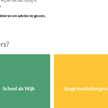
ijzen als dat nodig is,
k.
uisteren en advies te geven,
.
ers?
School als Wijk
Jonge mantelzorgers