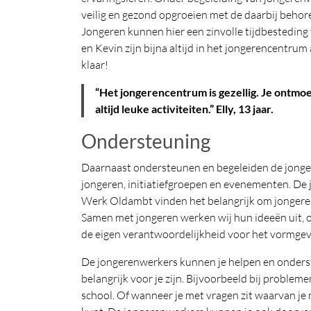
veilig en gezond opgroeien met de daarbij behore
Jongeren kunnen hier een zinvolle tijdbestedin
en Kevin zijn bijna altijd in het jongerencentrum
klaar!
“Het jongerencentrum is gezellig. Je ontmo
altijd leuke activiteiten.” Elly, 13 jaar.
Ondersteuning
Daarnaast ondersteunen en begeleiden de jonge
jongeren, initiatiefgroepen en evenementen. De
Werk Oldambt vinden het belangrijk om jongeren 
Samen met jongeren werken wij hun ideeën uit, o
de eigen verantwoordelijkheid voor het vormge
De jongerenwerkers kunnen je helpen en onderst
belangrijk voor je zijn. Bijvoorbeeld bij problem
school. Of wanneer je met vragen zit waarvan je n