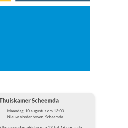
Thuiskamer Scheemda
Maandag, 10 augustus om 13:00
Datum
Nieuw Vredenhoven, Scheemda
Locatie
Elke maandagmiddag van 13 tot 16 uur is de