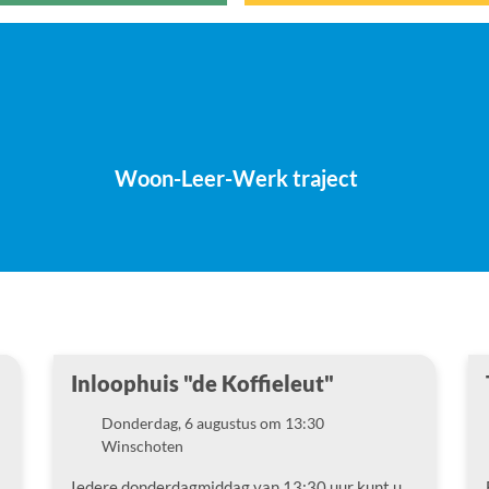
Woon-Leer-Werk traject
Inloophuis "de Koffieleut"
Donderdag, 6 augustus om 13:30
Datum
Winschoten
Locatie
Iedere donderdagmiddag van 13:30 uur kunt u