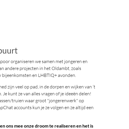
 buurt
 Spoor organiseren we samen met jongeren en
an andere projecten in het Oldambt, zoals
ay bijeenkomsten en LHBTIQ+ avonden.
d zijn veel op pad, in de dorpen en wijken van ‘t
Je kunt ze van alles vragen of je ideeën delen!
jassen/truien waar groot "jongerenwerk" op
apChat accounts kun je ze volgen en ze altijd een
n ons mee onze droom te realiseren en het is