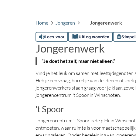
Home
Jongeren
Jongerenwerk
Lees voor
Uitleg woorden
Simpel
Jongerenwerk
“Je doet het zelf, maar niet alleen.”
Vind je het leuk om samen met leeftijdsgenoten 
Heb je een vraag, borrel je van de ideeën of zoe
jongerenwerkers staan graag voor je klaar, zowel b
jongerencentrum ’t Spoor in Winschoten.
't Spoor
Jongerencentrum ’t Spoor is de plek in Winscho
ontmoeten, waar ruimte is voor maatschappelij
ervaringsleren. Onder begeleiding van jongerenw