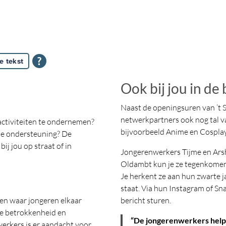
e tekst
Ook bij jou in de
Naast de openingsuren van ’t
netwerkpartners ook nog tal v
activiteiten te ondernemen?
bijvoorbeeld Anime en Cospl
k je ondersteuning? De
ij jou op straat of in
Jongerenwerkers Tijme en Arshe
Oldambt kun je ze tegenkomen. 
Je herkent ze aan hun zwarte 
staat. Via hun Instagram of Sn
ten waar jongeren elkaar
bericht sturen.
ke betrokkenheid en
“De jongerenwerkers helpe
erkers is er aandacht voor