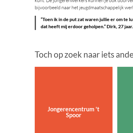
kunt. De jongerenwerkers kunnen je ook doorverw
bijvoorbeeld naar het jeugdmaatschappelijk wer
“Toen ik in de put zat waren jullie er om te l
dat heeft mij erdoor geholpen.” Dirk, 27 jaar
Toch op zoek naar iets and
Jongerencentrum 't
Spoor