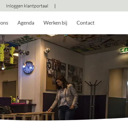
Ga naar zoeken
Inloggen klantportaal
Hoog contrast wisselen
Lettergrootte vergroten
Lettergrootte verkleine
 ons
Agenda
Werken bij
Contact