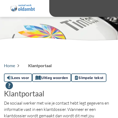
overslaan
Ga 
Hoog contras
Lettergro
Letterg
Home
Klantportaal
Lees voor
Uitleg woorden
Simpele tekst
Klantportaal
De sociaal werker met wie je contact hebt legt gegevens en
informatie vast in een klantdossier. Wanneer er een
klantdossier wordt gemaakt dan wordt dit met jou