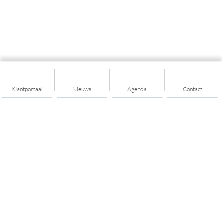
Klantportaal
Nieuws
Agenda
Contact
Thema's
Algemeen
Maatschappelijk werk
Welzijn op Recept
Geldzaken
Vrijwilligers voor gezinnen