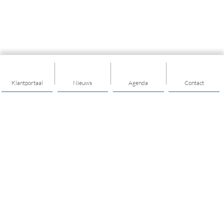
Klantportaal
Nieuws
Agenda
Contact
Thema's
Algemeen
Maatschappelijk werk
Welzijn op Recept
Geldzaken
Vrijwilligers voor gezinnen