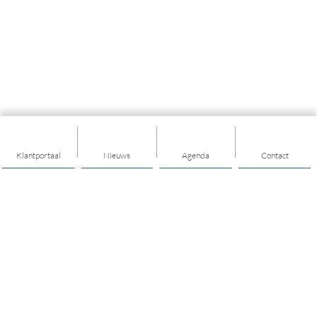
Klantportaal
Nieuws
Agenda
Contact
Thema's
Algemeen
Maatschappelijk werk
Welzijn op Recept
Geldzaken