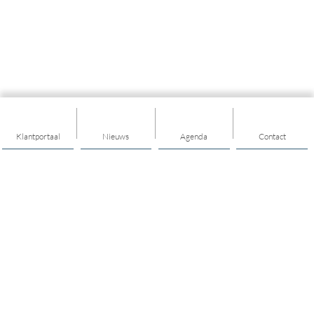
Klantportaal
Nieuws
Agenda
Contact
Thema's
Algemeen
Maatschappelijk werk
Welzijn op Recept
Geldzaken