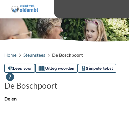
overslaan
Ga 
Hoog contras
Lettergro
Letterg
Home
Steunstees
De Boschpoort
Lees voor
Uitleg woorden
Simpele tekst
De Boschpoort
Delen